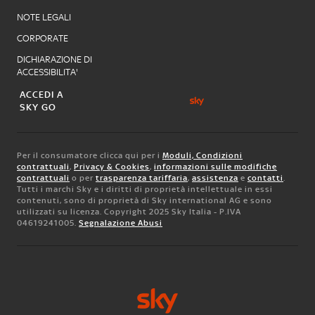
NOTE LEGALI
CORPORATE
DICHIARAZIONE DI
ACCESSIBILITA'
ACCEDI A
SKY GO
Per il consumatore clicca qui per i
Moduli, Condizioni
contrattuali
,
Privacy & Cookies
,
informazioni sulle modifiche
contrattuali
o per
trasparenza tariffaria
,
assistenza
e
contatti
.
Tutti i marchi Sky e i diritti di proprietà intellettuale in essi
contenuti, sono di proprietà di Sky international AG e sono
utilizzati su licenza. Copyright 2025 Sky Italia - P.IVA
04619241005.
Segnalazione Abusi