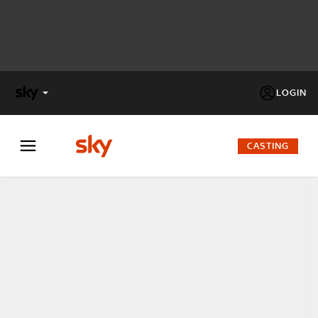
LOGIN
X
FACTOR
CASTING
MASTERCHEF
PECHINO
EXPRESS
Cos’altro vedere:
PROGRAMMI SKY
Un mondo di offerte:
SKY.IT
NOW