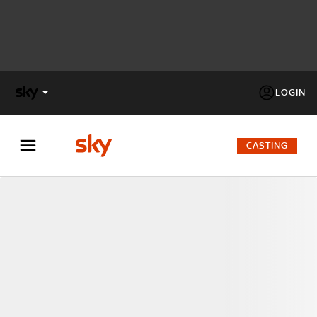
LOGIN
X
FACTOR
CASTING
MASTERCHEF
PECHINO
EXPRESS
Cos’altro vedere:
PROGRAMMI SKY
Un mondo di offerte:
SKY.IT
NOW