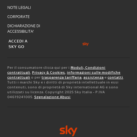
NOTE LEGALI
CORPORATE
DICHIARAZIONE DI
ACCESSIBILITA'
ACCEDI A
SKY GO
Per il consumatore clicca qui per i
Moduli, Condizioni
contrattuali
,
Privacy & Cookies
,
informazioni sulle modifiche
contrattuali
o per
trasparenza tariffaria
,
assistenza
e
contatti
.
Tutti i marchi Sky e i diritti di proprietà intellettuale in essi
contenuti, sono di proprietà di Sky international AG e sono
utilizzati su licenza. Copyright 2025 Sky Italia - P.IVA
04619241005.
Segnalazione Abusi