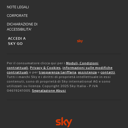
NOTE LEGALI
CORPORATE
DICHIARAZIONE DI
ACCESSIBILITA'
ACCEDI A
SKY GO
Per il consumatore clicca qui per i
Moduli, Condizioni
contrattuali
,
Privacy & Cookies
,
informazioni sulle modifiche
contrattuali
o per
trasparenza tariffaria
,
assistenza
e
contatti
.
Tutti i marchi Sky e i diritti di proprietà intellettuale in essi
contenuti, sono di proprietà di Sky international AG e sono
utilizzati su licenza. Copyright 2025 Sky Italia - P.IVA
04619241005.
Segnalazione Abusi