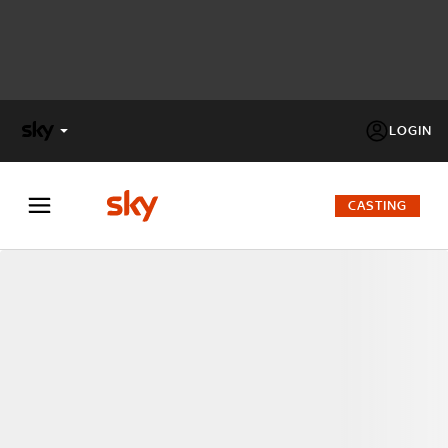
LOGIN
X
FACTOR
CASTING
MASTERCHEF
PECHINO
EXPRESS
Cos’altro vedere:
PROGRAMMI SKY
Un mondo di offerte:
SKY.IT
NOW