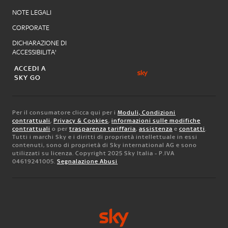
NOTE LEGALI
CORPORATE
DICHIARAZIONE DI
ACCESSIBILITA'
ACCEDI A
SKY GO
Per il consumatore clicca qui per i
Moduli, Condizioni
contrattuali
,
Privacy & Cookies
,
informazioni sulle modifiche
contrattuali
o per
trasparenza tariffaria
,
assistenza
e
contatti
.
Tutti i marchi Sky e i diritti di proprietà intellettuale in essi
contenuti, sono di proprietà di Sky international AG e sono
utilizzati su licenza. Copyright 2025 Sky Italia - P.IVA
04619241005.
Segnalazione Abusi