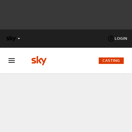
LOGIN
X
FACTOR
CASTING
MASTERCHEF
PECHINO
EXPRESS
Cos’altro vedere:
PROGRAMMI SKY
Un mondo di offerte:
SKY.IT
NOW