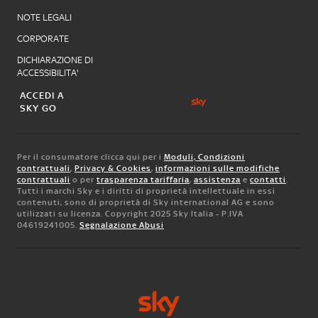
NOTE LEGALI
CORPORATE
DICHIARAZIONE DI
ACCESSIBILITA'
ACCEDI A
SKY GO
Per il consumatore clicca qui per i
Moduli, Condizioni
contrattuali
,
Privacy & Cookies
,
informazioni sulle modifiche
contrattuali
o per
trasparenza tariffaria
,
assistenza
e
contatti
.
Tutti i marchi Sky e i diritti di proprietà intellettuale in essi
contenuti, sono di proprietà di Sky international AG e sono
utilizzati su licenza. Copyright 2025 Sky Italia - P.IVA
04619241005.
Segnalazione Abusi