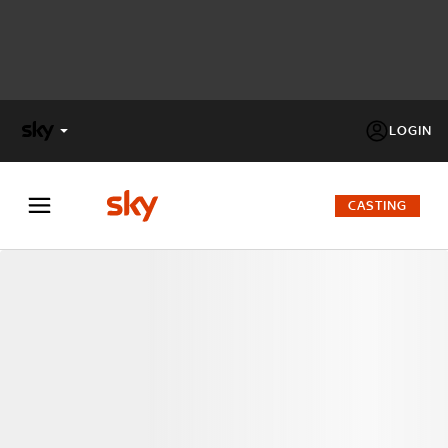
LOGIN
X
FACTOR
CASTING
MASTERCHEF
PECHINO
EXPRESS
Cos’altro vedere:
PROGRAMMI SKY
Un mondo di offerte:
SKY.IT
NOW