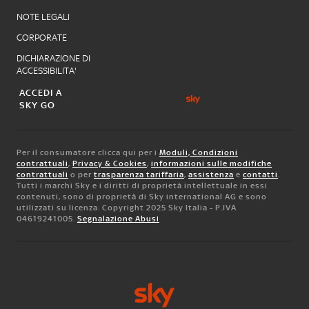
NOTE LEGALI
CORPORATE
DICHIARAZIONE DI
ACCESSIBILITA'
ACCEDI A
SKY GO
Per il consumatore clicca qui per i
Moduli, Condizioni
contrattuali
,
Privacy & Cookies
,
informazioni sulle modifiche
contrattuali
o per
trasparenza tariffaria
,
assistenza
e
contatti
.
Tutti i marchi Sky e i diritti di proprietà intellettuale in essi
contenuti, sono di proprietà di Sky international AG e sono
utilizzati su licenza. Copyright 2025 Sky Italia - P.IVA
04619241005.
Segnalazione Abusi