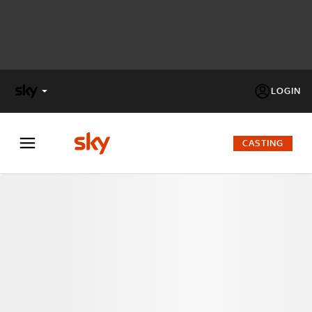
LOGIN
X
FACTOR
CASTING
MASTERCHEF
PECHINO
EXPRESS
Cos’altro vedere:
PROGRAMMI SKY
Un mondo di offerte:
SKY.IT
NOW