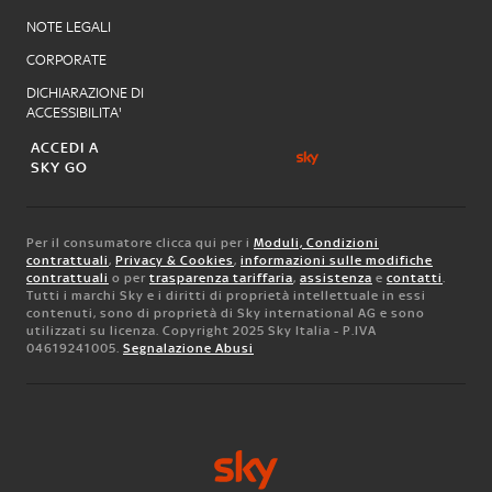
NOTE LEGALI
CORPORATE
DICHIARAZIONE DI
ACCESSIBILITA'
ACCEDI A
SKY GO
Per il consumatore clicca qui per i
Moduli, Condizioni
contrattuali
,
Privacy & Cookies
,
informazioni sulle modifiche
contrattuali
o per
trasparenza tariffaria
,
assistenza
e
contatti
.
Tutti i marchi Sky e i diritti di proprietà intellettuale in essi
contenuti, sono di proprietà di Sky international AG e sono
utilizzati su licenza. Copyright 2025 Sky Italia - P.IVA
04619241005.
Segnalazione Abusi