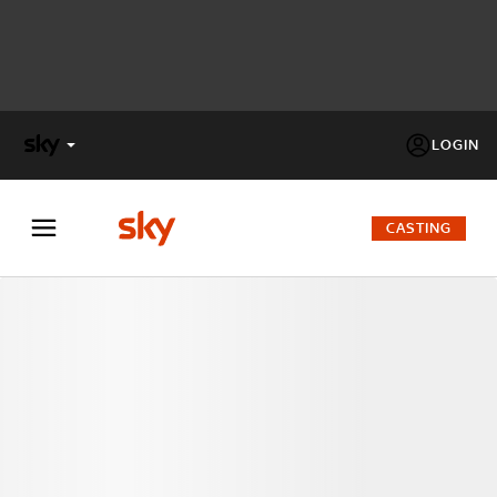
LOGIN
X
FACTOR
CASTING
MASTERCHEF
PECHINO
EXPRESS
Cos’altro vedere:
PROGRAMMI SKY
Un mondo di offerte:
SKY.IT
NOW