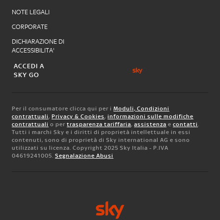
NOTE LEGALI
CORPORATE
DICHIARAZIONE DI
ACCESSIBILITA'
ACCEDI A
SKY GO
Per il consumatore clicca qui per i
Moduli, Condizioni
contrattuali
,
Privacy & Cookies
,
informazioni sulle modifiche
contrattuali
o per
trasparenza tariffaria
,
assistenza
e
contatti
.
Tutti i marchi Sky e i diritti di proprietà intellettuale in essi
contenuti, sono di proprietà di Sky international AG e sono
utilizzati su licenza. Copyright 2025 Sky Italia - P.IVA
04619241005.
Segnalazione Abusi