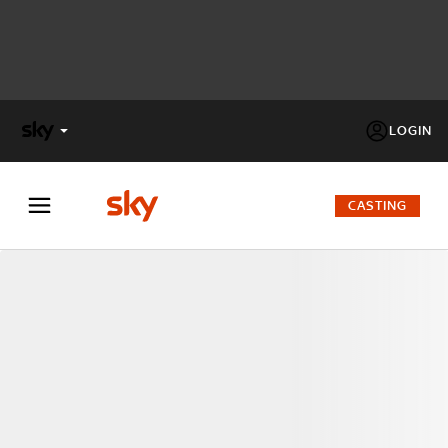
LOGIN
X
FACTOR
CASTING
MASTERCHEF
PECHINO
EXPRESS
Cos’altro vedere:
PROGRAMMI SKY
Un mondo di offerte:
SKY.IT
NOW