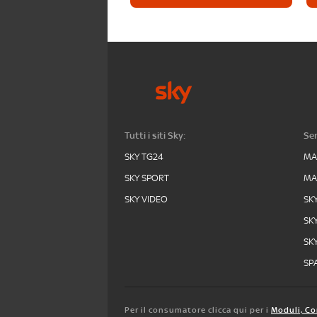
Tutti i siti Sky:
Ser
SKY TG24
MA
SKY SPORT
MA
SKY VIDEO
SK
SK
SK
SPA
Per il consumatore clicca qui per i
Moduli, Co