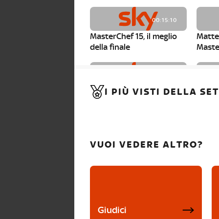
00:15:10
MasterChef 15, il meglio
Matte
della finale
Maste
00:01:15
I PIÙ VISTI DELLA S
MasterChef 15, Carlotta è
Maste
la seconda finalista
Canzi 
VUOI VEDERE ALTRO?
Giudici