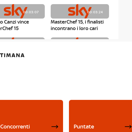
00:03:07
00:03:24
o Canzi vince
MasterChef 15, i finalisti
rChef 15
incontrano i loro cari
00:01:13
00:03:43
ETTIMANA
rChef 15, Matteo
MasterChef 15, Chef
è il primo finalista
Niederkofler ospite alla
Mystery Box
Concorrenti
Puntate