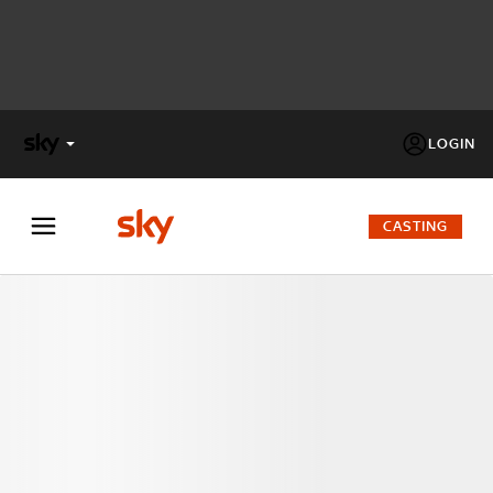
LOGIN
X
FACTOR
CASTING
MASTERCHEF
PECHINO
EXPRESS
Cos’altro vedere:
PROGRAMMI SKY
Un mondo di offerte:
SKY.IT
NOW