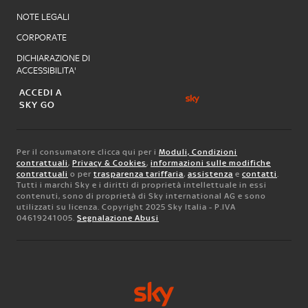
NOTE LEGALI
CORPORATE
DICHIARAZIONE DI
ACCESSIBILITA'
ACCEDI A
SKY GO
Per il consumatore clicca qui per i
Moduli, Condizioni
contrattuali
,
Privacy & Cookies
,
informazioni sulle modifiche
contrattuali
o per
trasparenza tariffaria
,
assistenza
e
contatti
.
Tutti i marchi Sky e i diritti di proprietà intellettuale in essi
contenuti, sono di proprietà di Sky international AG e sono
utilizzati su licenza. Copyright 2025 Sky Italia - P.IVA
04619241005.
Segnalazione Abusi