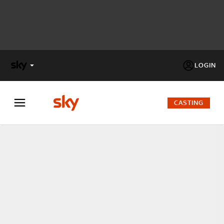
LOGIN
X
FACTOR
CASTING
MASTERCHEF
PECHINO
EXPRESS
Cos’altro vedere:
PROGRAMMI SKY
Un mondo di offerte:
SKY.IT
NOW