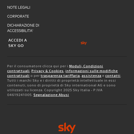
NOTE LEGALI
CORPORATE
DICHIARAZIONE DI
ACCESSIBILITA'
ACCEDI A
SKY GO
Per il consumatore clicca qui per i
Moduli, Condizioni
contrattuali
,
Privacy & Cookies
,
informazioni sulle modifiche
contrattuali
o per
trasparenza tariffaria
,
assistenza
e
contatti
.
Tutti i marchi Sky e i diritti di proprietà intellettuale in essi
contenuti, sono di proprietà di Sky international AG e sono
utilizzati su licenza. Copyright 2025 Sky Italia - P.IVA
04619241005.
Segnalazione Abusi