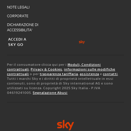
NOTE LEGALI
CORPORATE
DICHIARAZIONE DI
ACCESSIBILITA'
ACCEDI A
SKY GO
Per il consumatore clicca qui per i
Moduli, Condizioni
contrattuali
,
Privacy & Cookies
,
informazioni sulle modifiche
contrattuali
o per
trasparenza tariffaria
,
assistenza
e
contatti
.
Tutti i marchi Sky e i diritti di proprietà intellettuale in essi
contenuti, sono di proprietà di Sky international AG e sono
utilizzati su licenza. Copyright 2025 Sky Italia - P.IVA
04619241005.
Segnalazione Abusi