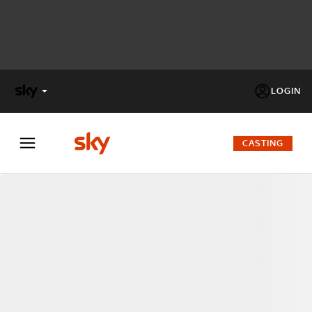
LOGIN
X
FACTOR
CASTING
MASTERCHEF
PECHINO
EXPRESS
Cos’altro vedere:
PROGRAMMI SKY
Un mondo di offerte:
SKY.IT
NOW