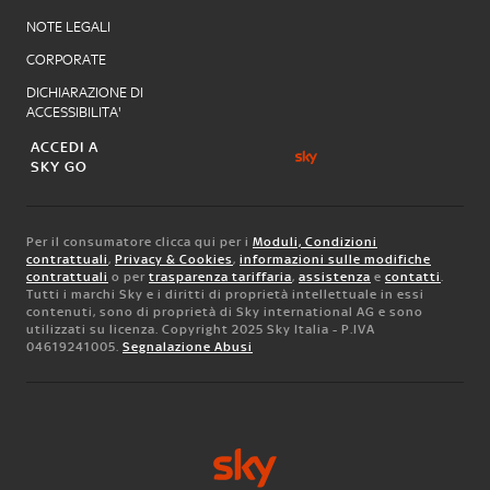
NOTE LEGALI
CORPORATE
DICHIARAZIONE DI
ACCESSIBILITA'
ACCEDI A
SKY GO
Per il consumatore clicca qui per i
Moduli, Condizioni
contrattuali
,
Privacy & Cookies
,
informazioni sulle modifiche
contrattuali
o per
trasparenza tariffaria
,
assistenza
e
contatti
.
Tutti i marchi Sky e i diritti di proprietà intellettuale in essi
contenuti, sono di proprietà di Sky international AG e sono
utilizzati su licenza. Copyright 2025 Sky Italia - P.IVA
04619241005.
Segnalazione Abusi