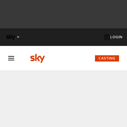
LOGIN
X
FACTOR
CASTING
MASTERCHEF
PECHINO
EXPRESS
Cos’altro vedere:
PROGRAMMI SKY
Un mondo di offerte:
SKY.IT
NOW