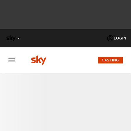
LOGIN
X
FACTOR
CASTING
MASTERCHEF
PECHINO
EXPRESS
Cos’altro vedere:
PROGRAMMI SKY
Un mondo di offerte:
SKY.IT
NOW