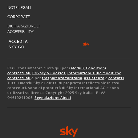
NOTE LEGALI
CORPORATE
DICHIARAZIONE DI
ACCESSIBILITA'
ACCEDI A
SKY GO
Per il consumatore clicca qui per i
Moduli, Condizioni
contrattuali
,
Privacy & Cookies
,
informazioni sulle modifiche
contrattuali
o per
trasparenza tariffaria
,
assistenza
e
contatti
.
Tutti i marchi Sky e i diritti di proprietà intellettuale in essi
contenuti, sono di proprietà di Sky international AG e sono
utilizzati su licenza. Copyright 2025 Sky Italia - P.IVA
04619241005.
Segnalazione Abusi