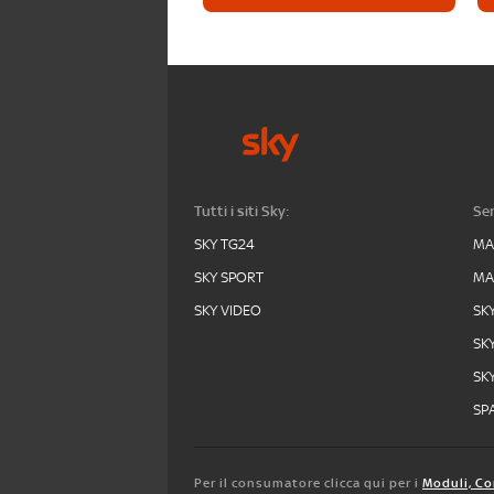
Tutti i siti Sky:
Ser
SKY TG24
MA
SKY SPORT
MA
SKY VIDEO
SK
SK
SK
SPA
Per il consumatore clicca qui per i
Moduli, Co