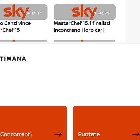
00:03:07
00:03:24
o Canzi vince
MasterChef 15, i finalisti
rChef 15
incontrano i loro cari
00:01:13
00:03:43
ETTIMANA
rChef 15, Matteo
MasterChef 15, Chef
è il primo finalista
Niederkofler ospite alla
Mystery Box
Concorrenti
Puntate