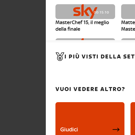
00:15:10
MasterChef 15, il meglio
Matte
della finale
Maste
00:01:15
I PIÙ VISTI DELLA S
MasterChef 15, Carlotta è
Maste
la seconda finalista
Canzi 
VUOI VEDERE ALTRO?
Giudici