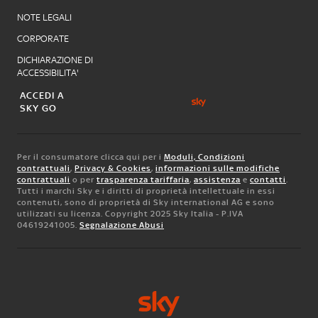
NOTE LEGALI
CORPORATE
DICHIARAZIONE DI
ACCESSIBILITA'
ACCEDI A
SKY GO
Per il consumatore clicca qui per i
Moduli, Condizioni
contrattuali
,
Privacy & Cookies
,
informazioni sulle modifiche
contrattuali
o per
trasparenza tariffaria
,
assistenza
e
contatti
.
Tutti i marchi Sky e i diritti di proprietà intellettuale in essi
contenuti, sono di proprietà di Sky international AG e sono
utilizzati su licenza. Copyright 2025 Sky Italia - P.IVA
04619241005.
Segnalazione Abusi