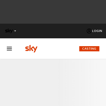
LOGIN
X
FACTOR
CASTING
MASTERCHEF
PECHINO
EXPRESS
Cos’altro vedere:
PROGRAMMI SKY
Un mondo di offerte:
SKY.IT
NOW