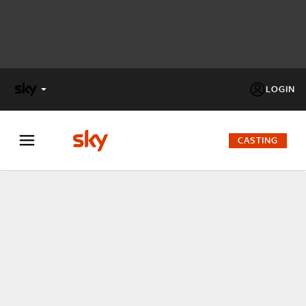
LOGIN
X
FACTOR
CASTING
MASTERCHEF
PECHINO
EXPRESS
Cos’altro vedere:
PROGRAMMI SKY
Un mondo di offerte:
SKY.IT
NOW