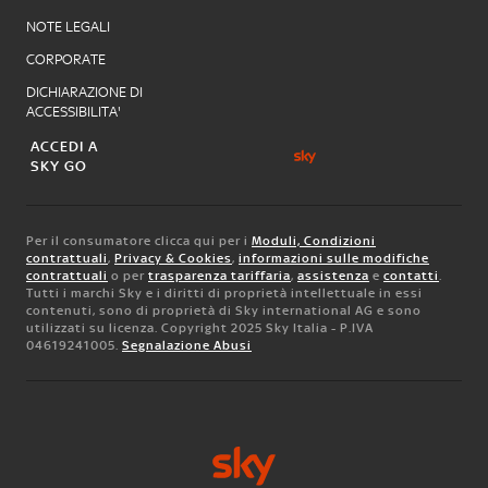
NOTE LEGALI
CORPORATE
DICHIARAZIONE DI
ACCESSIBILITA'
ACCEDI A
SKY GO
Per il consumatore clicca qui per i
Moduli, Condizioni
contrattuali
,
Privacy & Cookies
,
informazioni sulle modifiche
contrattuali
o per
trasparenza tariffaria
,
assistenza
e
contatti
.
Tutti i marchi Sky e i diritti di proprietà intellettuale in essi
contenuti, sono di proprietà di Sky international AG e sono
utilizzati su licenza. Copyright 2025 Sky Italia - P.IVA
04619241005.
Segnalazione Abusi