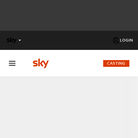
LOGIN
X
FACTOR
CASTING
MASTERCHEF
PECHINO
EXPRESS
Cos’altro vedere:
PROGRAMMI SKY
Un mondo di offerte:
SKY.IT
NOW