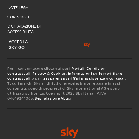
NOTE LEGALI
CORPORATE
DICHIARAZIONE DI
ACCESSIBILITA'
ACCEDI A
SKY GO
Per il consumatore clicca qui per i
Moduli, Condizioni
contrattuali
,
Privacy & Cookies
,
informazioni sulle modifiche
contrattuali
o per
trasparenza tariffaria
,
assistenza
e
contatti
.
Tutti i marchi Sky e i diritti di proprietà intellettuale in essi
contenuti, sono di proprietà di Sky international AG e sono
utilizzati su licenza. Copyright 2025 Sky Italia - P.IVA
04619241005.
Segnalazione Abusi