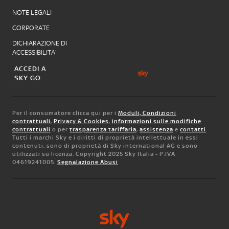
NOTE LEGALI
CORPORATE
DICHIARAZIONE DI
ACCESSIBILITA'
ACCEDI A
SKY GO
Per il consumatore clicca qui per i
Moduli, Condizioni
contrattuali
,
Privacy & Cookies
,
informazioni sulle modifiche
contrattuali
o per
trasparenza tariffaria
,
assistenza
e
contatti
.
Tutti i marchi Sky e i diritti di proprietà intellettuale in essi
contenuti, sono di proprietà di Sky international AG e sono
utilizzati su licenza. Copyright 2025 Sky Italia - P.IVA
04619241005.
Segnalazione Abusi