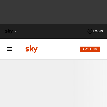
LOGIN
X
FACTOR
CASTING
MASTERCHEF
PECHINO
EXPRESS
Cos’altro vedere:
PROGRAMMI SKY
Un mondo di offerte:
SKY.IT
NOW