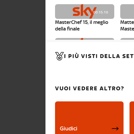
00:15:10
MasterChef 15, il meglio
Matte
della finale
Maste
00:01:15
I PIÙ VISTI DELLA S
MasterChef 15, Carlotta è
Maste
la seconda finalista
Canzi 
VUOI VEDERE ALTRO?
Giudici