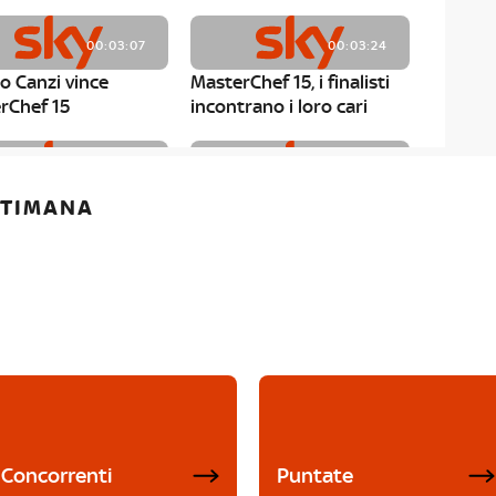
00:03:07
00:03:24
o Canzi vince
MasterChef 15, i finalisti
rChef 15
incontrano i loro cari
00:01:13
00:03:43
ETTIMANA
rChef 15, Matteo
MasterChef 15, Chef
è il primo finalista
Niederkofler ospite alla
Mystery Box
Concorrenti
Puntate