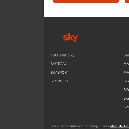
Tutti i siti Sky:
Ser
SKY TG24
MA
SKY SPORT
MA
SKY VIDEO
SK
SK
SK
SPA
Per il consumatore clicca qui per i
Moduli, Co