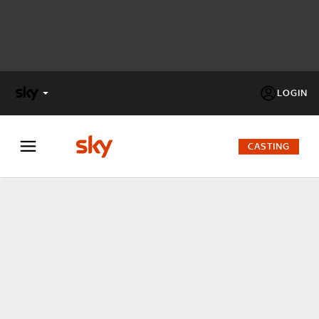
LOGIN
X
FACTOR
CASTING
MASTERCHEF
PECHINO
EXPRESS
Cos’altro vedere:
PROGRAMMI SKY
Un mondo di offerte:
SKY.IT
NOW