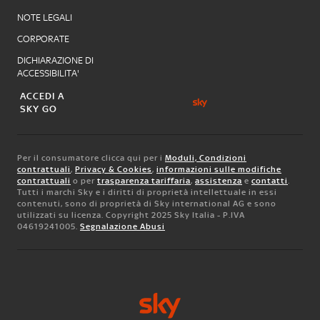
NOTE LEGALI
CORPORATE
DICHIARAZIONE DI
ACCESSIBILITA'
ACCEDI A
SKY GO
Per il consumatore clicca qui per i
Moduli, Condizioni
contrattuali
,
Privacy & Cookies
,
informazioni sulle modifiche
contrattuali
o per
trasparenza tariffaria
,
assistenza
e
contatti
.
Tutti i marchi Sky e i diritti di proprietà intellettuale in essi
contenuti, sono di proprietà di Sky international AG e sono
utilizzati su licenza. Copyright 2025 Sky Italia - P.IVA
04619241005.
Segnalazione Abusi