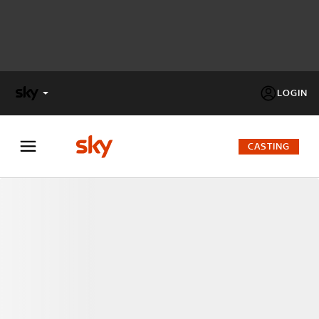
LOGIN
X
FACTOR
CASTING
MASTERCHEF
PECHINO
EXPRESS
Cos’altro vedere:
PROGRAMMI SKY
Un mondo di offerte:
SKY.IT
NOW