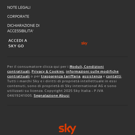
NOTE LEGALI
CORPORATE
DICHIARAZIONE DI
ACCESSIBILITA'
ACCEDI A
SKY GO
Per il consumatore clicca qui per i
Moduli, Condizioni
contrattuali
,
Privacy & Cookies
,
informazioni sulle modifiche
contrattuali
o per
trasparenza tariffaria
,
assistenza
e
contatti
.
Tutti i marchi Sky e i diritti di proprietà intellettuale in essi
contenuti, sono di proprietà di Sky international AG e sono
utilizzati su licenza. Copyright 2025 Sky Italia - P.IVA
04619241005.
Segnalazione Abusi