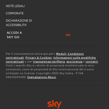
NOTE LEGALI
CORPORATE
DICHIARAZIONE DI
ACCESSIBILITA'
ACCEDI A
SKY GO
Per il consumatore clicca qui per i
Moduli, Condizioni
contrattuali
,
Privacy & Cookies
,
informazioni sulle modifiche
contrattuali
o per
trasparenza tariffaria
,
assistenza
e
contatti
.
Tutti i marchi Sky e i diritti di proprietà intellettuale in essi
contenuti, sono di proprietà di Sky international AG e sono
utilizzati su licenza. Copyright 2025 Sky Italia - P.IVA
04619241005.
Segnalazione Abusi