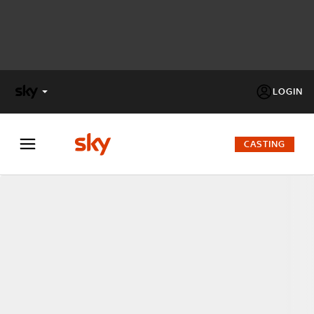
LOGIN
X
FACTOR
CASTING
MASTERCHEF
PECHINO
EXPRESS
Cos’altro vedere:
PROGRAMMI SKY
Un mondo di offerte:
SKY.IT
NOW