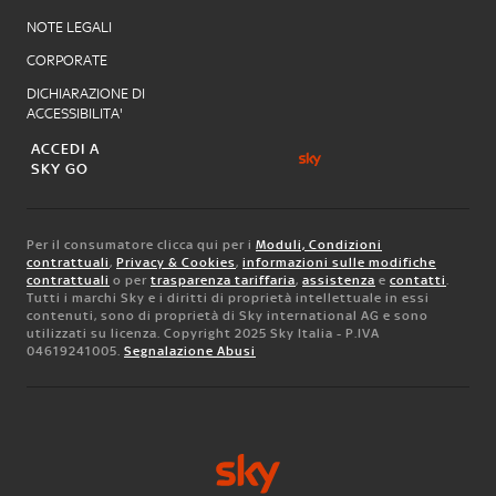
NOTE LEGALI
CORPORATE
DICHIARAZIONE DI
ACCESSIBILITA'
ACCEDI A
SKY GO
Per il consumatore clicca qui per i
Moduli, Condizioni
contrattuali
,
Privacy & Cookies
,
informazioni sulle modifiche
contrattuali
o per
trasparenza tariffaria
,
assistenza
e
contatti
.
Tutti i marchi Sky e i diritti di proprietà intellettuale in essi
contenuti, sono di proprietà di Sky international AG e sono
utilizzati su licenza. Copyright 2025 Sky Italia - P.IVA
04619241005.
Segnalazione Abusi