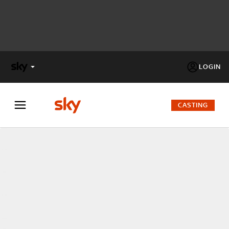
LOGIN
X
FACTOR
CASTING
MASTERCHEF
PECHINO
EXPRESS
Cos’altro vedere:
PROGRAMMI SKY
Un mondo di offerte:
SKY.IT
NOW