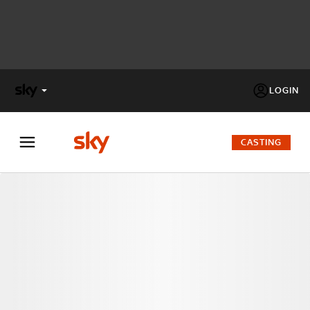
LOGIN
X
FACTOR
CASTING
MASTERCHEF
PECHINO
EXPRESS
Cos’altro vedere:
PROGRAMMI SKY
Un mondo di offerte:
SKY.IT
NOW