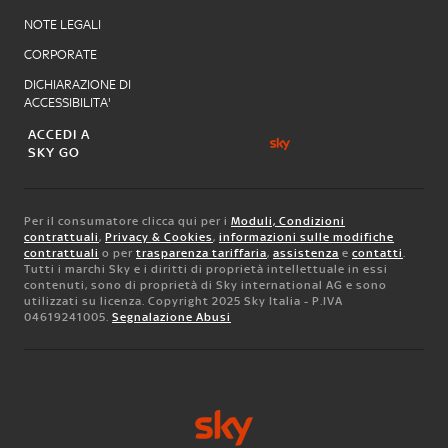
NOTE LEGALI
CORPORATE
DICHIARAZIONE DI
ACCESSIBILITA'
ACCEDI A
SKY GO
Per il consumatore clicca qui per i
Moduli, Condizioni
contrattuali
,
Privacy & Cookies
,
informazioni sulle modifiche
contrattuali
o per
trasparenza tariffaria
,
assistenza
e
contatti
.
Tutti i marchi Sky e i diritti di proprietà intellettuale in essi
contenuti, sono di proprietà di Sky international AG e sono
utilizzati su licenza. Copyright 2025 Sky Italia - P.IVA
04619241005.
Segnalazione Abusi