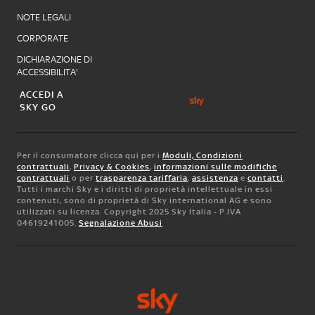
NOTE LEGALI
CORPORATE
DICHIARAZIONE DI
ACCESSIBILITA'
ACCEDI A
SKY GO
Per il consumatore clicca qui per i
Moduli, Condizioni
contrattuali
,
Privacy & Cookies
,
informazioni sulle modifiche
contrattuali
o per
trasparenza tariffaria
,
assistenza
e
contatti
.
Tutti i marchi Sky e i diritti di proprietà intellettuale in essi
contenuti, sono di proprietà di Sky international AG e sono
utilizzati su licenza. Copyright 2025 Sky Italia - P.IVA
04619241005.
Segnalazione Abusi