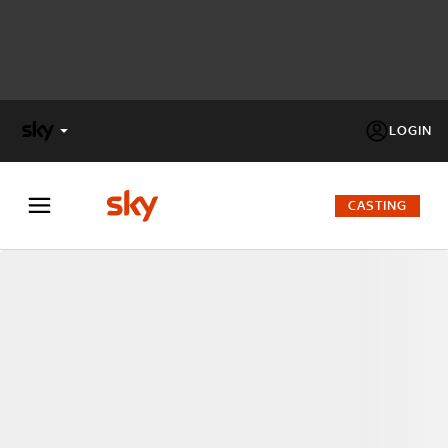
LOGIN
X
FACTOR
CASTING
MASTERCHEF
PECHINO
EXPRESS
Cos’altro vedere:
PROGRAMMI SKY
Un mondo di offerte:
SKY.IT
NOW