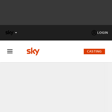
LOGIN
X
FACTOR
CASTING
MASTERCHEF
PECHINO
EXPRESS
Cos’altro vedere:
PROGRAMMI SKY
Un mondo di offerte:
SKY.IT
NOW