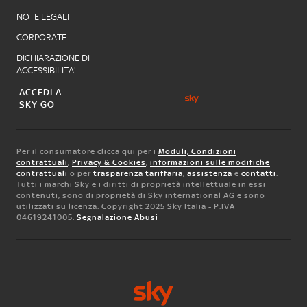
NOTE LEGALI
CORPORATE
DICHIARAZIONE DI
ACCESSIBILITA'
ACCEDI A
SKY GO
Per il consumatore clicca qui per i
Moduli, Condizioni
contrattuali
,
Privacy & Cookies
,
informazioni sulle modifiche
contrattuali
o per
trasparenza tariffaria
,
assistenza
e
contatti
.
Tutti i marchi Sky e i diritti di proprietà intellettuale in essi
contenuti, sono di proprietà di Sky international AG e sono
utilizzati su licenza. Copyright 2025 Sky Italia - P.IVA
04619241005.
Segnalazione Abusi