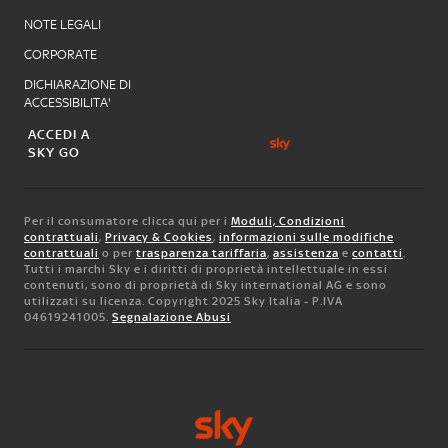
NOTE LEGALI
CORPORATE
DICHIARAZIONE DI
ACCESSIBILITA'
ACCEDI A
SKY GO
Per il consumatore clicca qui per i
Moduli, Condizioni
contrattuali
,
Privacy & Cookies
,
informazioni sulle modifiche
contrattuali
o per
trasparenza tariffaria
,
assistenza
e
contatti
.
Tutti i marchi Sky e i diritti di proprietà intellettuale in essi
contenuti, sono di proprietà di Sky international AG e sono
utilizzati su licenza. Copyright 2025 Sky Italia - P.IVA
04619241005.
Segnalazione Abusi