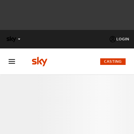
LOGIN
X
FACTOR
CASTING
MASTERCHEF
PECHINO
EXPRESS
Cos’altro vedere:
PROGRAMMI SKY
Un mondo di offerte:
SKY.IT
NOW