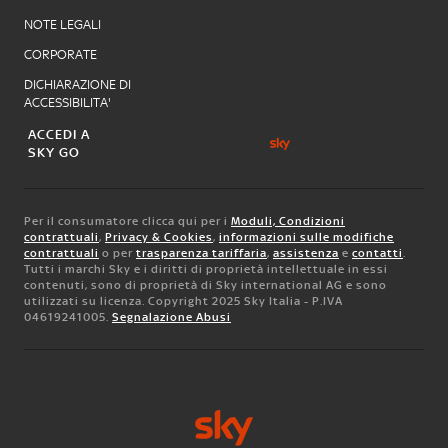
NOTE LEGALI
CORPORATE
DICHIARAZIONE DI
ACCESSIBILITA'
ACCEDI A
SKY GO
Per il consumatore clicca qui per i
Moduli, Condizioni
contrattuali
,
Privacy & Cookies
,
informazioni sulle modifiche
contrattuali
o per
trasparenza tariffaria
,
assistenza
e
contatti
.
Tutti i marchi Sky e i diritti di proprietà intellettuale in essi
contenuti, sono di proprietà di Sky international AG e sono
utilizzati su licenza. Copyright 2025 Sky Italia - P.IVA
04619241005.
Segnalazione Abusi