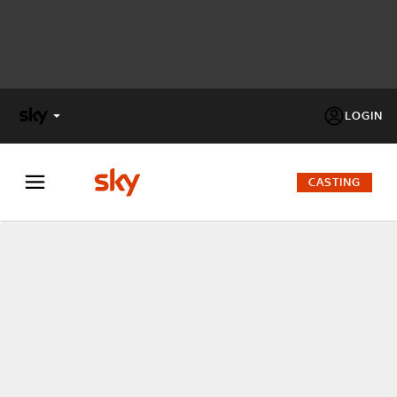
LOGIN
X
FACTOR
CASTING
MASTERCHEF
PECHINO
EXPRESS
Cos’altro vedere:
PROGRAMMI SKY
Un mondo di offerte:
SKY.IT
NOW