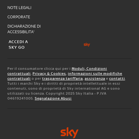
NOTE LEGALI
CORPORATE
DICHIARAZIONE DI
ACCESSIBILITA'
ACCEDI A
SKY GO
Per il consumatore clicca qui per i
Moduli, Condizioni
contrattuali
,
Privacy & Cookies
,
informazioni sulle modifiche
contrattuali
o per
trasparenza tariffaria
,
assistenza
e
contatti
.
Tutti i marchi Sky e i diritti di proprietà intellettuale in essi
contenuti, sono di proprietà di Sky international AG e sono
utilizzati su licenza. Copyright 2025 Sky Italia - P.IVA
04619241005.
Segnalazione Abusi