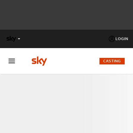
LOGIN
X
FACTOR
CASTING
MASTERCHEF
PECHINO
EXPRESS
Cos’altro vedere:
PROGRAMMI SKY
Un mondo di offerte:
SKY.IT
NOW