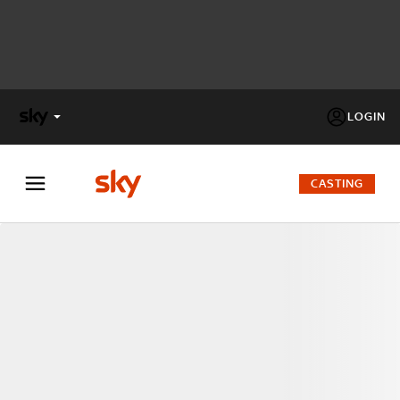
LOGIN
X
FACTOR
CASTING
MASTERCHEF
PECHINO
EXPRESS
Cos’altro vedere:
PROGRAMMI SKY
Un mondo di offerte:
SKY.IT
NOW