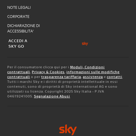
NOTE LEGALI
CORPORATE
DICHIARAZIONE DI
ACCESSIBILITA'
ACCEDI A
SKY GO
Per il consumatore clicca qui per i
Moduli, Condizioni
contrattuali
,
Privacy & Cookies
,
informazioni sulle modifiche
contrattuali
o per
trasparenza tariffaria
,
assistenza
e
contatti
.
Tutti i marchi Sky e i diritti di proprietà intellettuale in essi
contenuti, sono di proprietà di Sky international AG e sono
utilizzati su licenza. Copyright 2025 Sky Italia - P.IVA
04619241005.
Segnalazione Abusi