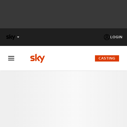
LOGIN
X
FACTOR
CASTING
MASTERCHEF
PECHINO
EXPRESS
Cos’altro vedere:
PROGRAMMI SKY
Un mondo di offerte:
SKY.IT
NOW