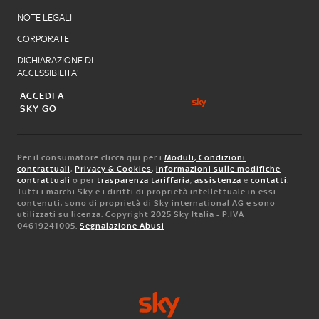
NOTE LEGALI
CORPORATE
DICHIARAZIONE DI
ACCESSIBILITA'
ACCEDI A
SKY GO
Per il consumatore clicca qui per i
Moduli, Condizioni
contrattuali
,
Privacy & Cookies
,
informazioni sulle modifiche
contrattuali
o per
trasparenza tariffaria
,
assistenza
e
contatti
.
Tutti i marchi Sky e i diritti di proprietà intellettuale in essi
contenuti, sono di proprietà di Sky international AG e sono
utilizzati su licenza. Copyright 2025 Sky Italia - P.IVA
04619241005.
Segnalazione Abusi