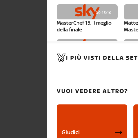
00:15:10
MasterChef 15, il meglio
Matte
della finale
Maste
00:01:15
I PIÙ VISTI DELLA S
MasterChef 15, Carlotta è
Maste
la seconda finalista
Canzi 
VUOI VEDERE ALTRO?
Giudici