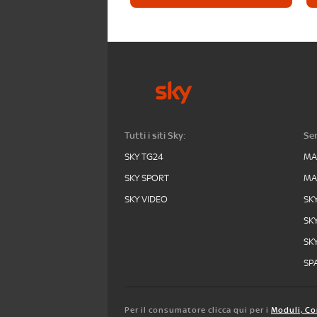
Tutti i siti Sky:
Ser
SKY TG24
MA
SKY SPORT
MA
SKY VIDEO
SK
SK
SK
SPA
Per il consumatore clicca qui per i
Moduli, Co