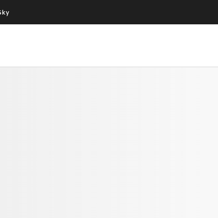
Sky
Cos’altro vedere:
Un mondo di offerte:
PROGRAMMI SKY
SKY.IT
NOW
PECHINO EXPRESS