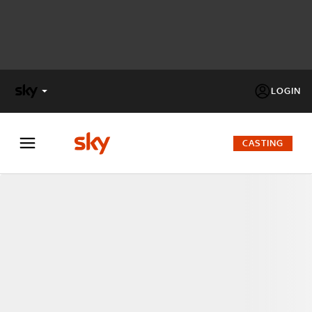
LOGIN
X
FACTOR
CASTING
MASTERCHEF
PECHINO
EXPRESS
Cos’altro vedere:
PROGRAMMI SKY
Un mondo di offerte:
SKY.IT
NOW