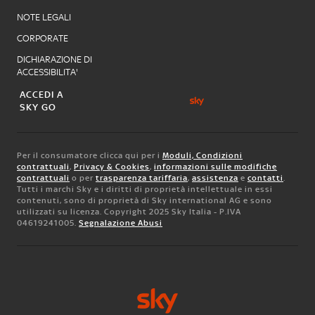
NOTE LEGALI
CORPORATE
DICHIARAZIONE DI
ACCESSIBILITA'
ACCEDI A
SKY GO
Per il consumatore clicca qui per i
Moduli, Condizioni
contrattuali
,
Privacy & Cookies
,
informazioni sulle modifiche
contrattuali
o per
trasparenza tariffaria
,
assistenza
e
contatti
.
Tutti i marchi Sky e i diritti di proprietà intellettuale in essi
contenuti, sono di proprietà di Sky international AG e sono
utilizzati su licenza. Copyright 2025 Sky Italia - P.IVA
04619241005.
Segnalazione Abusi