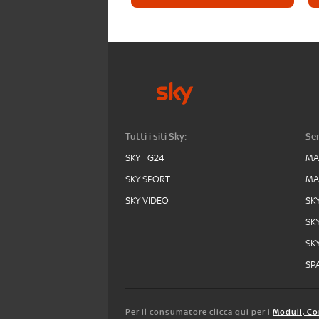
Tutti i siti Sky:
Ser
SKY TG24
MA
SKY SPORT
MA
SKY VIDEO
SK
SK
SK
SPA
Per il consumatore clicca qui per i
Moduli, Co