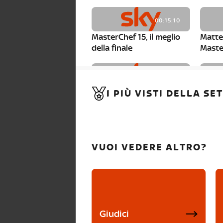
00:15:10
MasterChef 15, il meglio
Matte
della finale
Maste
00:01:15
I PIÙ VISTI DELLA S
MasterChef 15, Carlotta è
Maste
la seconda finalista
Canzi 
VUOI VEDERE ALTRO?
Giudici