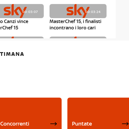
00:03:07
00:03:24
o Canzi vince
MasterChef 15, i finalisti
rChef 15
incontrano i loro cari
00:01:13
00:03:43
ETTIMANA
rChef 15, Matteo
MasterChef 15, Chef
è il primo finalista
Niederkofler ospite alla
Mystery Box
Concorrenti
Puntate