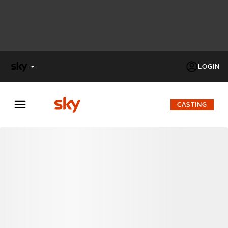
LOGIN
X
FACTOR
CASTING
MASTERCHEF
PECHINO
EXPRESS
Cos’altro vedere:
PROGRAMMI SKY
Un mondo di offerte:
SKY.IT
NOW