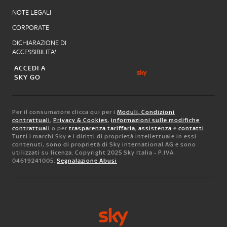
NOTE LEGALI
CORPORATE
DICHIARAZIONE DI
ACCESSIBILITA'
ACCEDI A
SKY GO
Per il consumatore clicca qui per i
Moduli, Condizioni
contrattuali
,
Privacy & Cookies
,
informazioni sulle modifiche
contrattuali
o per
trasparenza tariffaria
,
assistenza
e
contatti
.
Tutti i marchi Sky e i diritti di proprietà intellettuale in essi
contenuti, sono di proprietà di Sky international AG e sono
utilizzati su licenza. Copyright 2025 Sky Italia - P.IVA
04619241005.
Segnalazione Abusi