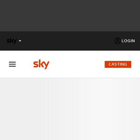
LOGIN
X
FACTOR
CASTING
MASTERCHEF
PECHINO
EXPRESS
Cos’altro vedere:
PROGRAMMI SKY
Un mondo di offerte:
SKY.IT
NOW