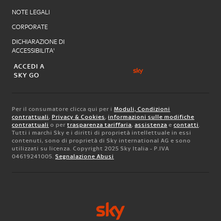
NOTE LEGALI
CORPORATE
DICHIARAZIONE DI
ACCESSIBILITA'
ACCEDI A
SKY GO
Per il consumatore clicca qui per i
Moduli, Condizioni
contrattuali
,
Privacy & Cookies
,
informazioni sulle modifiche
contrattuali
o per
trasparenza tariffaria
,
assistenza
e
contatti
.
Tutti i marchi Sky e i diritti di proprietà intellettuale in essi
contenuti, sono di proprietà di Sky international AG e sono
utilizzati su licenza. Copyright 2025 Sky Italia - P.IVA
04619241005.
Segnalazione Abusi