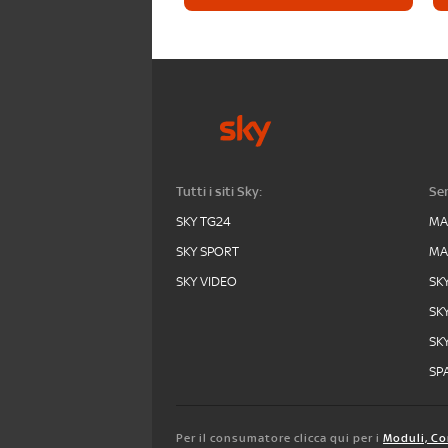
Tutti i siti Sky:
Ser
SKY TG24
MA
SKY SPORT
MA
SKY VIDEO
SK
SK
SK
SPA
Per il consumatore clicca qui per i
Moduli, Co