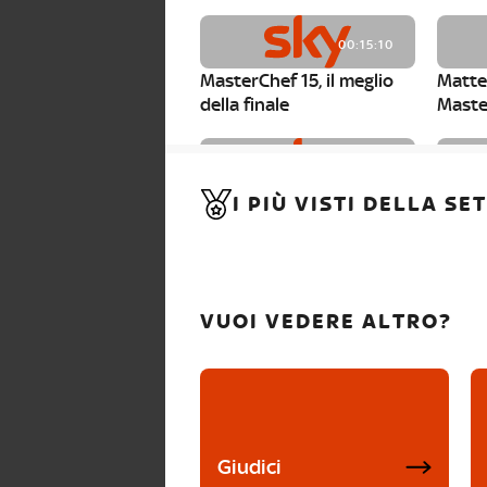
00:15:10
MasterChef 15, il meglio
Matte
della finale
Maste
00:01:15
I PIÙ VISTI DELLA S
MasterChef 15, Carlotta è
Maste
la seconda finalista
Canzi 
VUOI VEDERE ALTRO?
Giudici