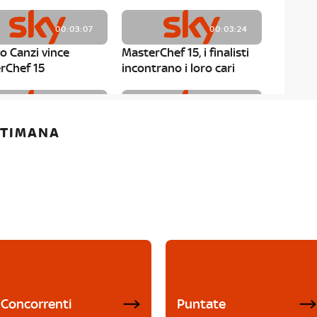
00:03:07
00:03:24
o Canzi vince
MasterChef 15, i finalisti
rChef 15
incontrano i loro cari
00:01:13
00:03:43
ETTIMANA
rChef 15, Matteo
MasterChef 15, Chef
è il primo finalista
Niederkofler ospite alla
Mystery Box
Concorrenti
Puntate