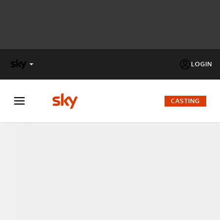
LOGIN
X
FACTOR
CASTING
MASTERCHEF
PECHINO
EXPRESS
Cos’altro vedere:
PROGRAMMI SKY
Un mondo di offerte:
SKY.IT
NOW