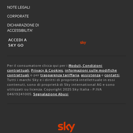
NOTE LEGALI
CORPORATE
DICHIARAZIONE DI
ACCESSIBILITA'
ACCEDI A
SKY GO
Per il consumatore clicca qui per i
Moduli, Condizioni
contrattuali
,
Privacy & Cookies
,
informazioni sulle modifiche
contrattuali
o per
trasparenza tariffaria
,
assistenza
e
contatti
.
Tutti i marchi Sky e i diritti di proprietà intellettuale in essi
contenuti, sono di proprietà di Sky international AG e sono
utilizzati su licenza. Copyright 2025 Sky Italia - P.IVA
04619241005.
Segnalazione Abusi