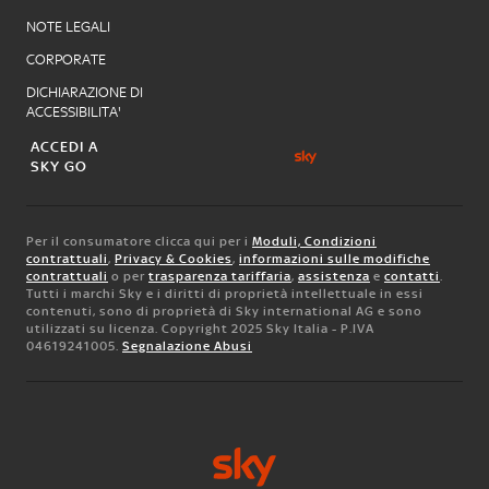
NOTE LEGALI
CORPORATE
DICHIARAZIONE DI
ACCESSIBILITA'
ACCEDI A
SKY GO
Per il consumatore clicca qui per i
Moduli, Condizioni
contrattuali
,
Privacy & Cookies
,
informazioni sulle modifiche
contrattuali
o per
trasparenza tariffaria
,
assistenza
e
contatti
.
Tutti i marchi Sky e i diritti di proprietà intellettuale in essi
contenuti, sono di proprietà di Sky international AG e sono
utilizzati su licenza. Copyright 2025 Sky Italia - P.IVA
04619241005.
Segnalazione Abusi