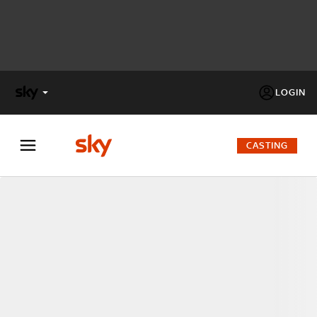
LOGIN
X
FACTOR
CASTING
MASTERCHEF
PECHINO
EXPRESS
Cos’altro vedere:
PROGRAMMI SKY
Un mondo di offerte:
SKY.IT
NOW