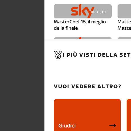
00:15:10
MasterChef 15, il meglio
Matte
della finale
Maste
00:01:15
I PIÙ VISTI DELLA S
MasterChef 15, Carlotta è
Maste
la seconda finalista
Canzi 
VUOI VEDERE ALTRO?
Giudici