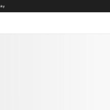
Sky
Cos’altro vedere:
Un mondo di offerte:
PROGRAMMI SKY
SKY.IT
NOW
PECHINO EXPRESS