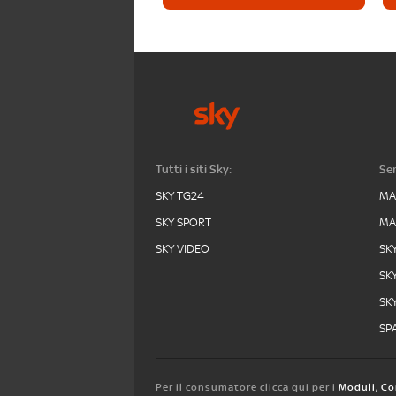
Tutti i siti Sky:
Ser
SKY TG24
MA
SKY SPORT
MA
SKY VIDEO
SK
SK
SK
SPA
Per il consumatore clicca qui per i
Moduli, Co