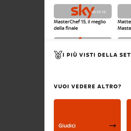
00:15:10
MasterChef 15, il meglio
Matte
della finale
Maste
00:01:15
I PIÙ VISTI DELLA S
MasterChef 15, Carlotta è
Maste
la seconda finalista
Canzi 
VUOI VEDERE ALTRO?
Giudici