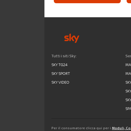
Tutti i siti Sky:
Ser
SKY TG24
MA
SKY SPORT
MA
SKY VIDEO
SK
SK
SK
SPA
Per il consumatore clicca qui per i
Moduli, Co