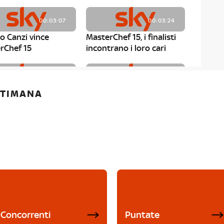
00:03:07
00:03:24
o Canzi vince
MasterChef 15, i finalisti
rChef 15
incontrano i loro cari
00:01:13
00:03:43
ETTIMANA
rChef 15, Matteo
MasterChef 15, Chef
è il primo finalista
Niederkofler ospite alla
Mystery Box
Concorrenti
Puntate