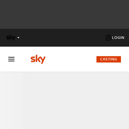
LOGIN
X
FACTOR
CASTING
MASTERCHEF
PECHINO
EXPRESS
Cos’altro vedere:
PROGRAMMI SKY
Un mondo di offerte:
SKY.IT
NOW