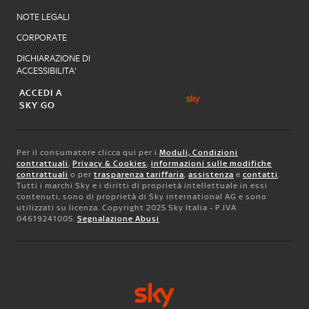
NOTE LEGALI
CORPORATE
DICHIARAZIONE DI
ACCESSIBILITA'
ACCEDI A
SKY GO
Per il consumatore clicca qui per i
Moduli, Condizioni
contrattuali
,
Privacy & Cookies
,
informazioni sulle modifiche
contrattuali
o per
trasparenza tariffaria
,
assistenza
e
contatti
.
Tutti i marchi Sky e i diritti di proprietà intellettuale in essi
contenuti, sono di proprietà di Sky international AG e sono
utilizzati su licenza. Copyright 2025 Sky Italia - P.IVA
04619241005.
Segnalazione Abusi