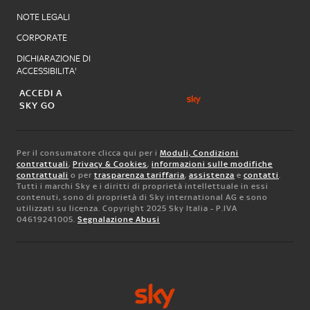
NOTE LEGALI
CORPORATE
DICHIARAZIONE DI
ACCESSIBILITA'
ACCEDI A
SKY GO
Per il consumatore clicca qui per i
Moduli, Condizioni
contrattuali
,
Privacy & Cookies
,
informazioni sulle modifiche
contrattuali
o per
trasparenza tariffaria
,
assistenza
e
contatti
.
Tutti i marchi Sky e i diritti di proprietà intellettuale in essi
contenuti, sono di proprietà di Sky international AG e sono
utilizzati su licenza. Copyright 2025 Sky Italia - P.IVA
04619241005.
Segnalazione Abusi