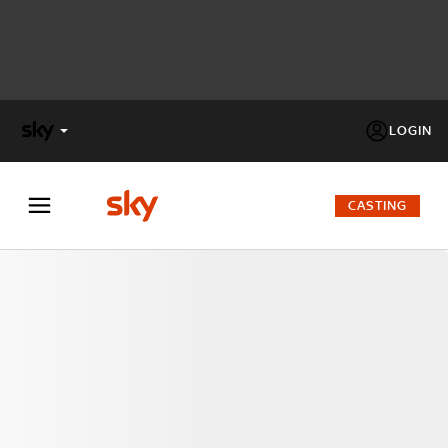
LOGIN
X
FACTOR
CASTING
MASTERCHEF
PECHINO
EXPRESS
Cos’altro vedere:
PROGRAMMI SKY
Un mondo di offerte:
SKY.IT
NOW