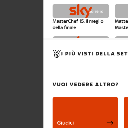
00:15:10
MasterChef 15, il meglio
Matte
della finale
Maste
00:01:15
I PIÙ VISTI DELLA S
MasterChef 15, Carlotta è
Maste
la seconda finalista
Canzi 
VUOI VEDERE ALTRO?
Giudici