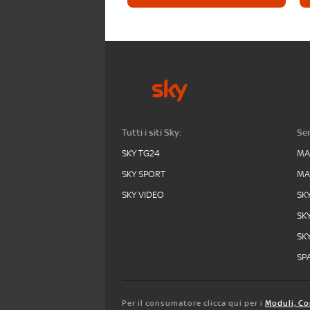
Tutti i siti Sky:
Ser
SKY TG24
MA
SKY SPORT
MA
SKY VIDEO
SK
SK
SK
SPA
Per il consumatore clicca qui per i
Moduli, Co