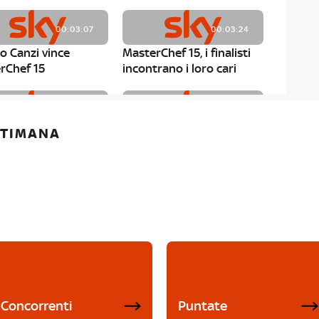
00:03:07
00:03:24
o Canzi vince
MasterChef 15, i finalisti
rChef 15
incontrano i loro cari
00:01:13
00:03:43
ETTIMANA
rChef 15, Matteo
MasterChef 15, Chef
è il primo finalista
Niederkofler ospite alla
Mystery Box
Concorrenti
Puntate