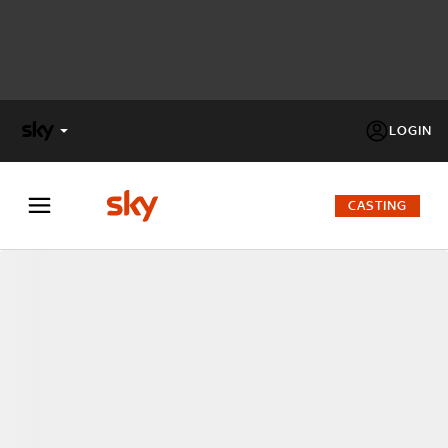
LOGIN
X
FACTOR
CASTING
MASTERCHEF
PECHINO
EXPRESS
Cos’altro vedere:
PROGRAMMI SKY
Un mondo di offerte:
SKY.IT
NOW