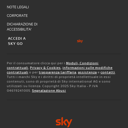
NOTE LEGALI
CORPORATE
DICHIARAZIONE DI
ACCESSIBILITA'
ACCEDI A
SKY GO
Per il consumatore clicca qui per i
Moduli, Condizioni
contrattuali
,
Privacy & Cookies
,
informazioni sulle modifiche
contrattuali
o per
trasparenza tariffaria
,
assistenza
e
contatti
.
Tutti i marchi Sky e i diritti di proprietà intellettuale in essi
contenuti, sono di proprietà di Sky international AG e sono
utilizzati su licenza. Copyright 2025 Sky Italia - P.IVA
04619241005.
Segnalazione Abusi