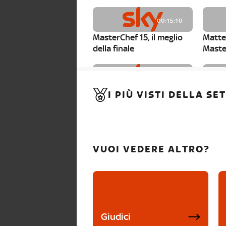
00:15:10
MasterChef 15, il meglio
Matte
della finale
Maste
00:01:15
I PIÙ VISTI DELLA S
MasterChef 15, Carlotta è
Maste
la seconda finalista
Canzi 
VUOI VEDERE ALTRO?
Giudici