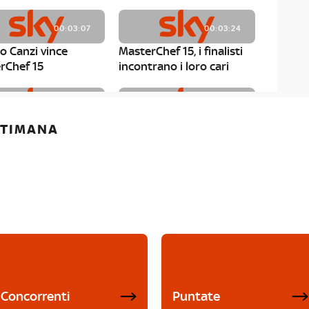
00:03:07
00:03:24
o Canzi vince
MasterChef 15, i finalisti
rChef 15
incontrano i loro cari
00:01:13
00:03:43
ETTIMANA
rChef 15, Matteo
MasterChef 15, Chef
è il primo finalista
Niederkofler ospite alla
Mystery Box
Concorrenti
Puntate