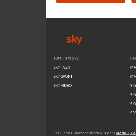
Tutti i siti Sky:
Ser
SKY TG24
MA
SKY SPORT
MA
SKY VIDEO
SK
SK
SK
SPA
Per il consumatore clicca qui per i
Moduli, Co