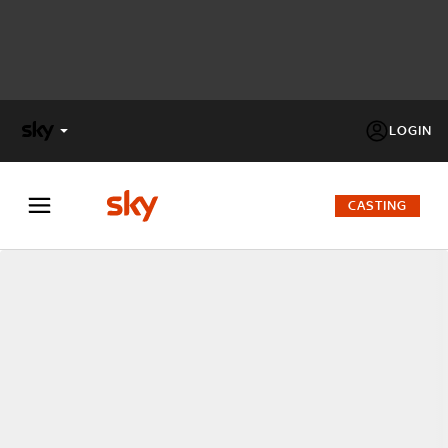
LOGIN
X
FACTOR
CASTING
MASTERCHEF
PECHINO
EXPRESS
Cos’altro vedere:
PROGRAMMI SKY
Un mondo di offerte:
SKY.IT
NOW