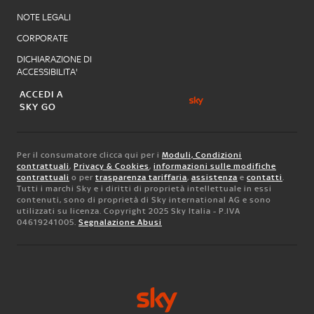
NOTE LEGALI
CORPORATE
DICHIARAZIONE DI
ACCESSIBILITA'
ACCEDI A
SKY GO
Per il consumatore clicca qui per i
Moduli, Condizioni
contrattuali
,
Privacy & Cookies
,
informazioni sulle modifiche
contrattuali
o per
trasparenza tariffaria
,
assistenza
e
contatti
.
Tutti i marchi Sky e i diritti di proprietà intellettuale in essi
contenuti, sono di proprietà di Sky international AG e sono
utilizzati su licenza. Copyright 2025 Sky Italia - P.IVA
04619241005.
Segnalazione Abusi