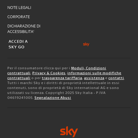
NOTE LEGALI
CORPORATE
DICHIARAZIONE DI
ACCESSIBILITA'
ACCEDI A
SKY GO
Per il consumatore clicca qui per i
Moduli, Condizioni
contrattuali
,
Privacy & Cookies
,
informazioni sulle modifiche
contrattuali
o per
trasparenza tariffaria
,
assistenza
e
contatti
.
Tutti i marchi Sky e i diritti di proprietà intellettuale in essi
contenuti, sono di proprietà di Sky international AG e sono
utilizzati su licenza. Copyright 2025 Sky Italia - P.IVA
04619241005.
Segnalazione Abusi