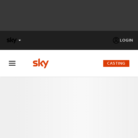
LOGIN
X
FACTOR
CASTING
MASTERCHEF
PECHINO
EXPRESS
Cos’altro vedere:
PROGRAMMI SKY
Un mondo di offerte:
SKY.IT
NOW