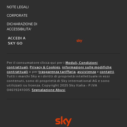
NOTE LEGALI
CORPORATE
DICHIARAZIONE DI
ACCESSIBILITA'
ACCEDI A
SKY GO
Per il consumatore clicca qui per i
Moduli, Condizioni
contrattuali
,
Privacy & Cookies
,
informazioni sulle modifiche
contrattuali
o per
trasparenza tariffaria
,
assistenza
e
contatti
.
Tutti i marchi Sky e i diritti di proprietà intellettuale in essi
contenuti, sono di proprietà di Sky international AG e sono
utilizzati su licenza. Copyright 2025 Sky Italia - P.IVA
04619241005.
Segnalazione Abusi