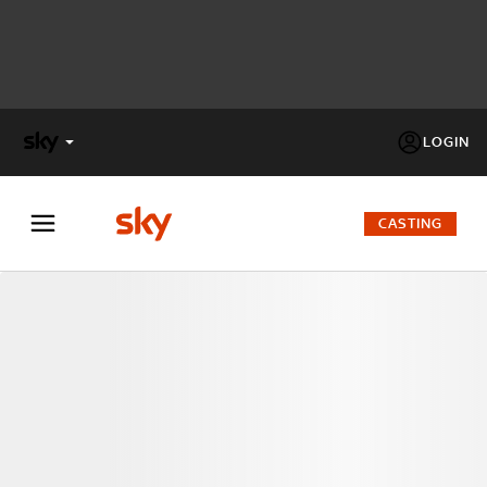
LOGIN
X
FACTOR
CASTING
MASTERCHEF
PECHINO
EXPRESS
Cos’altro vedere:
PROGRAMMI SKY
Un mondo di offerte:
SKY.IT
NOW